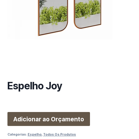
m
a
c
a
t
e
g
o
r
i
a
Espelho Joy
Adicionar ao Orçamento
Categorias:
Espelho
,
Todos Os Produtos