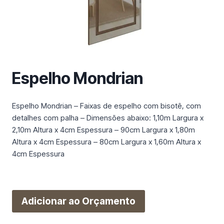
m
a
c
a
t
e
Espelho Mondrian
g
o
r
Espelho Mondrian – Faixas de espelho com bisotê, com
i
detalhes com palha – Dimensões abaixo: 1,10m Largura x
a
2,10m Altura x 4cm Espessura – 90cm Largura x 1,80m
Altura x 4cm Espessura – 80cm Largura x 1,60m Altura x
4cm Espessura
Adicionar ao Orçamento