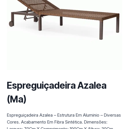
m
a
c
a
t
e
g
o
r
i
a
Espreguiçadeira Azalea
(Ma)
Espreguiçadeira Azalea – Estrutura Em Aluminio – Diversas
Cores. Acabamento Em Fibra Sintética. Dimensões:
Largura: 70Cm X Comprimento: 190Cm X Altura: 30Cm