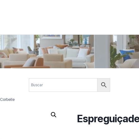
 corporativos com elegância, funcionalidade e personalidade. Expl
design.
Corbelle
Espreguiçade