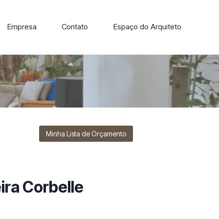
Empresa
Contato
Espaço do Arquiteto
ore nossa linha de cadeiras, poltronas, sofás e mesas de
Minha Lista de Orçamento
ira Corbelle