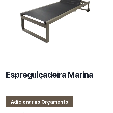
m
a
c
a
t
e
g
o
r
i
a
Espreguiçadeira Marina
Adicionar ao Orçamento