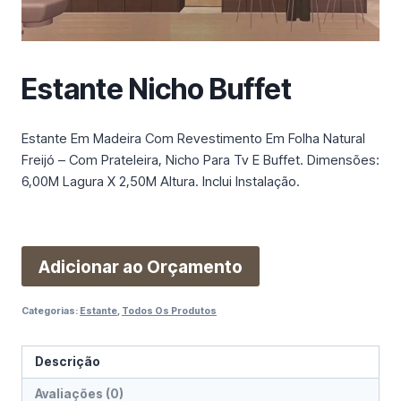
m
a
c
a
Estante Nicho Buffet
t
e
g
Estante Em Madeira Com Revestimento Em Folha Natural
o
Freijó – Com Prateleira, Nicho Para Tv E Buffet. Dimensões:
r
6,00M Lagura X 2,50M Altura. Inclui Instalação.
i
a
Adicionar ao Orçamento
Categorias:
Estante
,
Todos Os Produtos
Descrição
Avaliações (0)