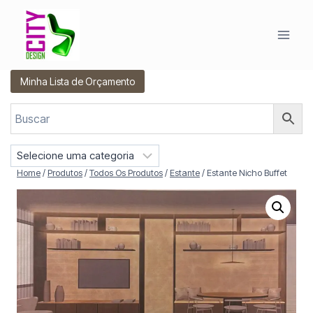
Pular
para
o
Conteúdo
Minha Lista de Orçamento
S
e
Home
/
Produtos
/
Todos Os Produtos
/
Estante
/
Estante Nicho Buffet
l
e
c
i
o
n
e
u