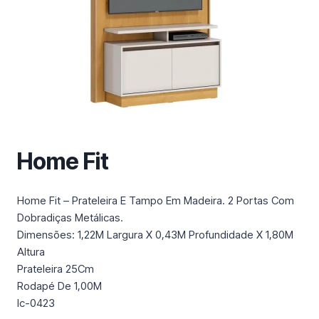
m
a
c
a
t
e
g
o
r
Home Fit
i
a
Home Fit – Prateleira E Tampo Em Madeira. 2 Portas Com
Dobradiças Metálicas.
Dimensões: 1,22M Largura X 0,43M Profundidade X 1,80M
Altura
Prateleira 25Cm
Rodapé De 1,00M
Ic-0423