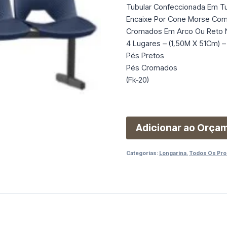
Tubular Confeccionada Em Tu
Encaixe Por Cone Morse Com 
Cromados Em Arco Ou Reto N
4 Lugares – (1,50M X 51Cm) –
Pés Pretos
Pés Cromados
(Fk-20)
Adicionar ao Orça
Categorias:
Longarina
,
Todos Os Pro