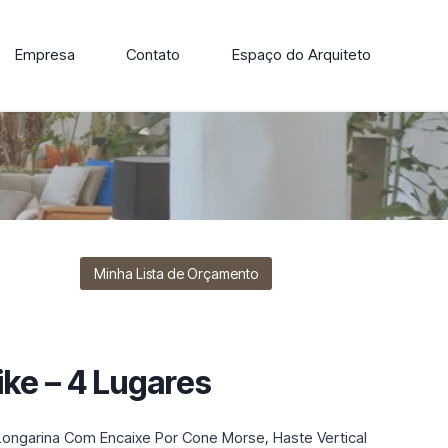
Empresa
Contato
Espaço do Arquiteto
ore nossa linha de cadeiras, poltronas, sofás e mesas de
Minha Lista de Orçamento
ike – 4 Lugares
Longarina Com Encaixe Por Cone Morse, Haste Vertical