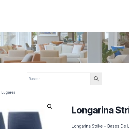
 corporativos com elegância, funcionalidade e personalidade. Expl
design.
4 Lugares
Longarina Str
Longarina Strike – Bases De 