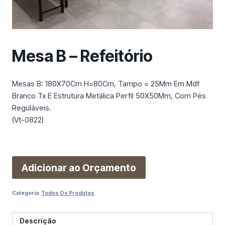
m
a
c
a
Mesa B – Refeitório
t
e
g
Mesas B: 180X70Cm H=80Cm, Tampo = 25Mm Em Mdf
o
Branco Tx E Estrutura Metálica Perfil 50X50Mm, Com Pés
r
Reguláveis.
i
(Vt-0822)
a
Adicionar ao Orçamento
Categoria:
Todos Os Produtos
Descrição