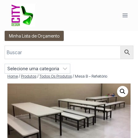
Pular
para
o
Conteúdo
Minha Lista de Orçamento
S
e
Home
/
Produtos
/
Todos Os Produtos
/
Mesa B – Refeitório
l
e
c
i
o
n
e
u