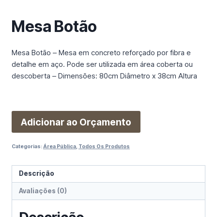
m
a
Mesa Botão
c
a
t
Mesa Botão – Mesa em concreto reforçado por fibra e
e
detalhe em aço. Pode ser utilizada em área coberta ou
g
descoberta – Dimensões: 80cm Diâmetro x 38cm Altura
o
r
i
Adicionar ao Orçamento
a
Categorias:
Área Pública
,
Todos Os Produtos
Descrição
Avaliações (0)