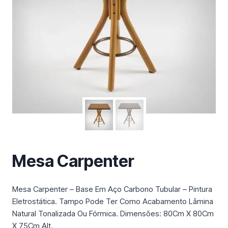
m
a
c
a
t
e
g
o
r
i
a
Mesa Carpenter
Mesa Carpenter – Base Em Aço Carbono Tubular – Pintura
Eletrostática. Tampo Pode Ter Como Acabamento Lâmina
Natural Tonalizada Ou Fórmica. Dimensões: 80Cm X 80Cm
X 75Cm Alt.