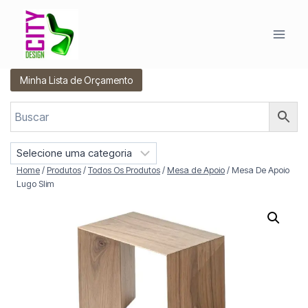
Pular
para
o
Conteúdo
Minha Lista de Orçamento
S
e
Home
/
Produtos
/
Todos Os Produtos
/
Mesa de Apoio
/
Mesa De Apoio
l
Lugo Slim
e
c
i
o
n
e
u