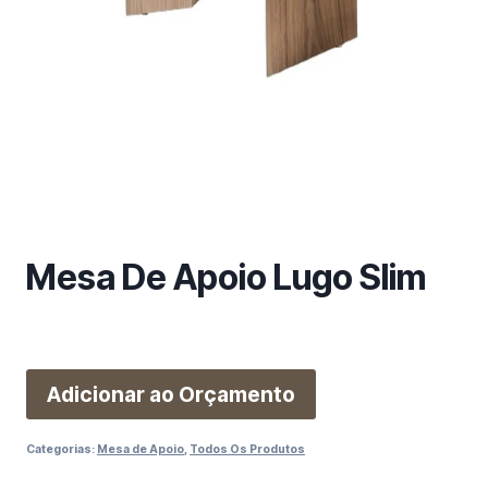
m
a
c
a
t
e
g
o
r
i
Mesa De Apoio Lugo Slim
a
Adicionar ao Orçamento
Categorias:
Mesa de Apoio
,
Todos Os Produtos