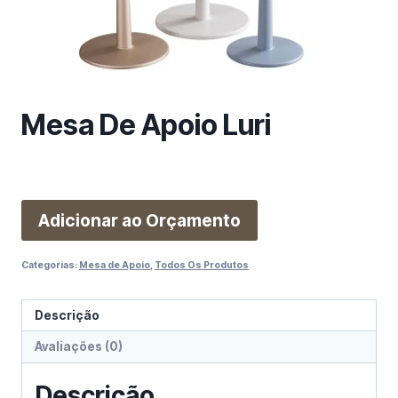
m
a
c
a
t
e
Mesa De Apoio Luri
g
o
r
i
Adicionar ao Orçamento
a
Categorias:
Mesa de Apoio
,
Todos Os Produtos
Descrição
Avaliações (0)
Descrição