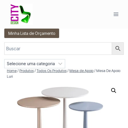
Pular
para
o
Conteúdo
Minha Lista de Orçamento
S
e
Home
/
Produtos
/
Todos Os Produtos
/
Mesa de Apoio
/
Mesa De Apoio
l
Luri
e
c
i
o
n
e
u