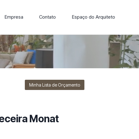
Empresa
Contato
Espaço do Arquiteto
ore nossa linha de cadeiras, poltronas, sofás e mesas de
Minha Lista de Orçamento
eceira Monat