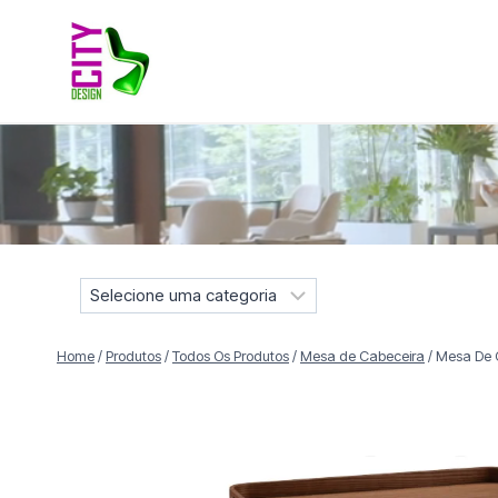
Pular
para
o
Conteúdo
Móveis selecionados para compor projetos residenciais e
S
e
l
Home
/
Produtos
/
Todos Os Produtos
/
Mesa de Cabeceira
/
Mesa De 
e
c
i
o
n