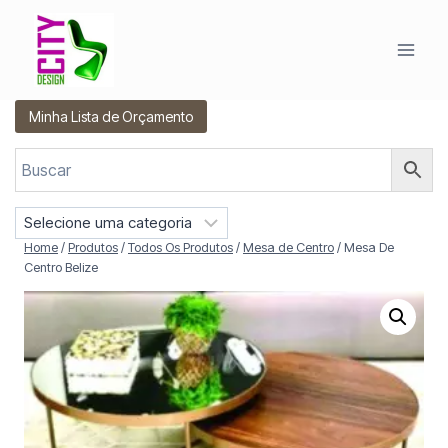
Pular
para
o
Conteúdo
Minha Lista de Orçamento
S
e
Home
/
Produtos
/
Todos Os Produtos
/
Mesa de Centro
/
Mesa De
l
Centro Belize
e
c
i
o
n
e
u