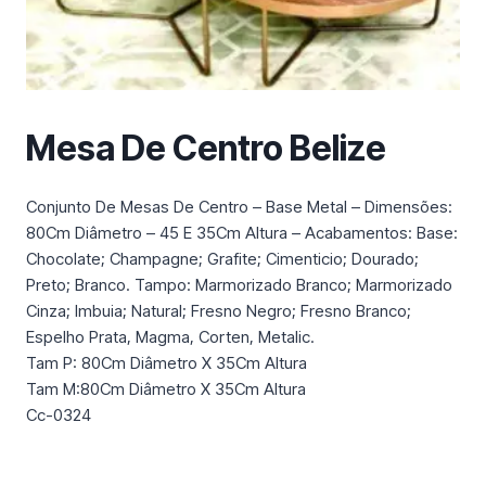
m
a
c
a
t
Mesa De Centro Belize
e
g
o
Conjunto De Mesas De Centro – Base Metal – Dimensões:
r
80Cm Diâmetro – 45 E 35Cm Altura – Acabamentos: Base:
i
Chocolate; Champagne; Grafite; Cimenticio; Dourado;
a
Preto; Branco. Tampo: Marmorizado Branco; Marmorizado
Cinza; Imbuia; Natural; Fresno Negro; Fresno Branco;
Espelho Prata, Magma, Corten, Metalic.
Tam P: 80Cm Diâmetro X 35Cm Altura
Tam M:80Cm Diâmetro X 35Cm Altura
Cc-0324