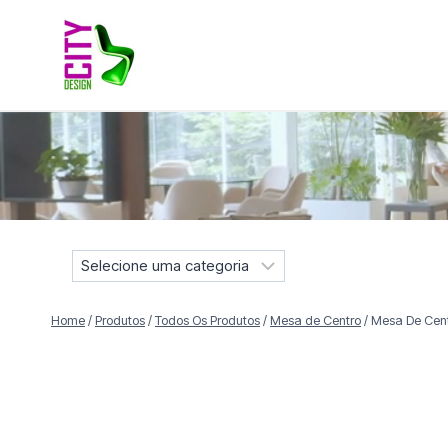
Pular
para
o
Conteúdo
Móveis selecionados para compor projetos residenciais e
S
e
l
Home
/
Produtos
/
Todos Os Produtos
/
Mesa de Centro
/
Mesa De Cent
e
c
i
o
n