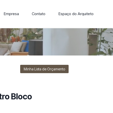
Empresa
Contato
Espaço do Arquiteto
ore nossa linha de cadeiras, poltronas, sofás e mesas de
Minha Lista de Orçamento
ro Bloco