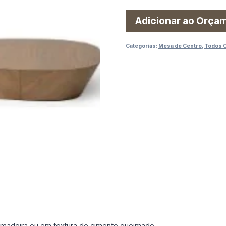
Adicionar ao Orça
Categorias:
Mesa de Centro
,
Todos 
madeira ou em textura de cimento queimado.