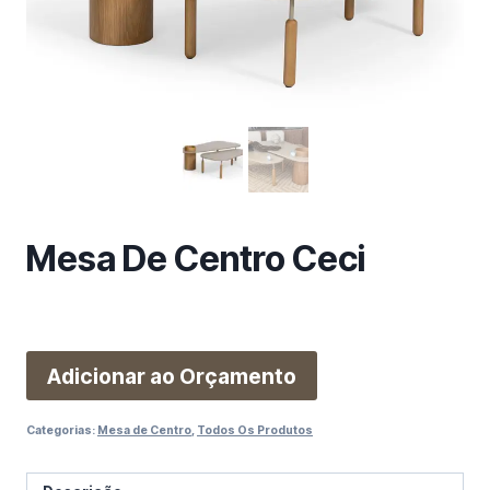
m
a
c
a
t
e
g
o
r
i
Mesa De Centro Ceci
a
Adicionar ao Orçamento
Categorias:
Mesa de Centro
,
Todos Os Produtos