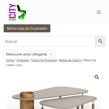
Pular
para
o
Conteúdo
Minha Lista de Orçamento
S
e
Home
/
Produtos
/
Todos Os Produtos
/
Mesa de Centro
/
Mesa De
l
Centro Ceci
e
c
i
o
n
e
u