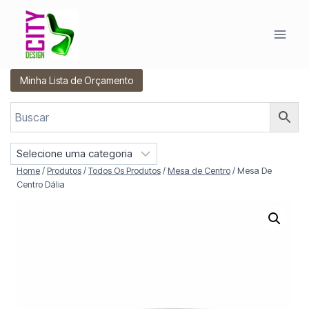
Pular
para
o
Conteúdo
Minha Lista de Orçamento
S
e
Home
/
Produtos
/
Todos Os Produtos
/
Mesa de Centro
/
Mesa De
l
Centro Dália
e
c
i
o
n
e
u