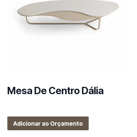
m
a
c
a
t
e
g
o
r
i
a
Mesa De Centro Dália
Adicionar ao Orçamento