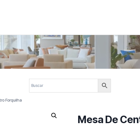
 corporativos com elegância, funcionalidade e personalidade. Expl
design.
ro Forquilha
Mesa De Cent