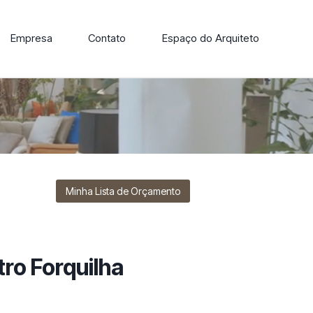
Empresa
Contato
Espaço do Arquiteto
ore nossa linha de cadeiras, poltronas, sofás e mesas de
Minha Lista de Orçamento
ro Forquilha