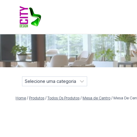
Pular
para
o
Conteúdo
Móveis selecionados para compor projetos residenciais e
S
e
l
Home
/
Produtos
/
Todos Os Produtos
/
Mesa de Centro
/
Mesa De Cent
e
c
i
o
n