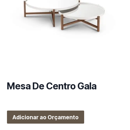
m
a
c
a
t
e
g
o
r
i
a
Mesa De Centro Gala
Adicionar ao Orçamento