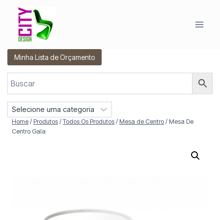
Pular
para
o
Conteúdo
Minha Lista de Orçamento
S
e
Home
/
Produtos
/
Todos Os Produtos
/
Mesa de Centro
/
Mesa De
l
Centro Gala
e
c
i
o
n
e
u