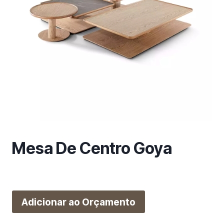
m
a
c
a
t
e
g
o
r
i
a
Mesa De Centro Goya
Adicionar ao Orçamento