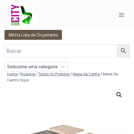
Pular
para
o
Conteúdo
Minha Lista de Orçamento
S
e
Home
/
Produtos
/
Todos Os Produtos
/
Mesa de Centro
/
Mesa De
l
Centro Goya
e
c
i
o
n
e
u