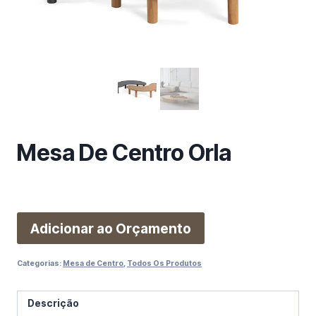
m
a
c
a
t
e
g
o
r
Mesa De Centro Orla
i
a
Adicionar ao Orçamento
Categorias:
Mesa de Centro
,
Todos Os Produtos
Descrição