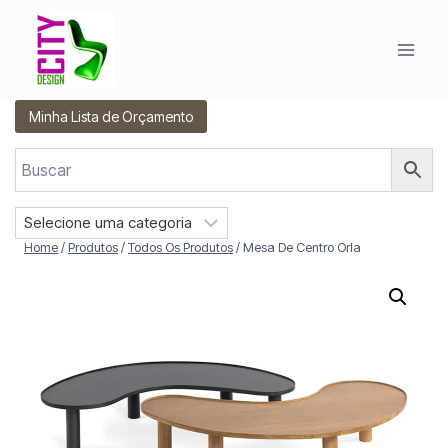
Pular
para
o
Conteúdo
Minha Lista de Orçamento
S
e
Home
/
Produtos
/
Todos Os Produtos
/
Mesa De Centro Orla
l
e
c
i
o
n
e
u