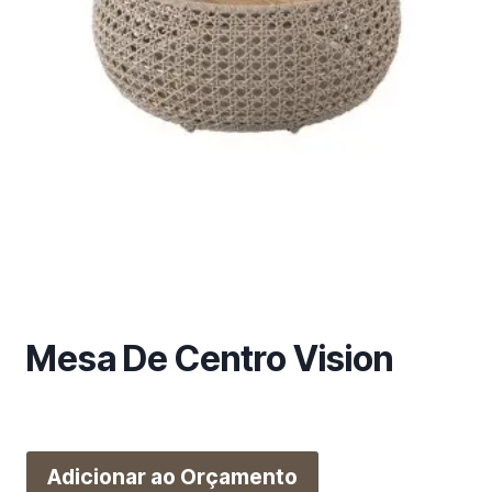
m
a
c
a
t
e
g
o
r
i
a
Mesa De Centro Vision
Adicionar ao Orçamento