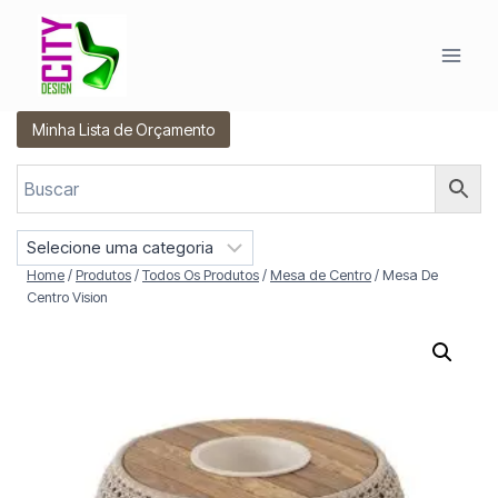
Pular
para
o
Conteúdo
Minha Lista de Orçamento
S
e
Home
/
Produtos
/
Todos Os Produtos
/
Mesa de Centro
/
Mesa De
l
Centro Vision
e
c
i
o
n
e
u