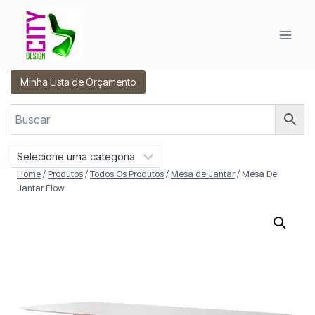
Pular
para
o
Conteúdo
Minha Lista de Orçamento
S
e
Home
/
Produtos
/
Todos Os Produtos
/
Mesa de Jantar
/
Mesa De
l
Jantar Flow
e
c
i
o
n
e
u