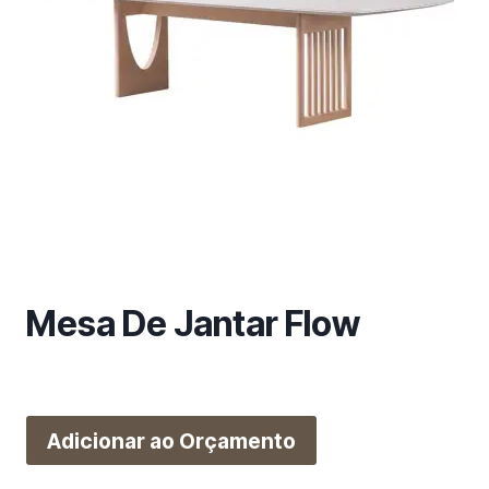
m
a
c
a
t
e
g
o
r
i
a
Mesa De Jantar Flow
Adicionar ao Orçamento