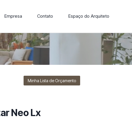
Empresa
Contato
Espaço do Arquiteto
ore nossa linha de cadeiras, poltronas, sofás e mesas de
Minha Lista de Orçamento
ar Neo Lx