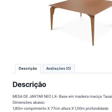
e
u
m
a
c
a
t
e
g
o
r
i
Descrição
Avaliações (0)
a
Descrição
MESA DE JANTAR NEO LX- Base em madeira maciça Tauari,
Dimensões abaixo:
1,80m comprimento X 77cm altura X 1,00m profundidade