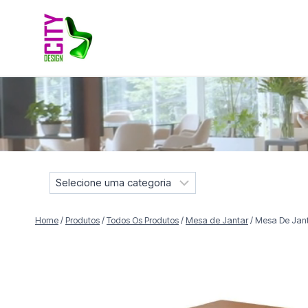
Pular
para
o
Conteúdo
Móveis selecionados para compor projetos residenciais e
S
e
l
Home
/
Produtos
/
Todos Os Produtos
/
Mesa de Jantar
/
Mesa De Jant
e
c
i
o
n