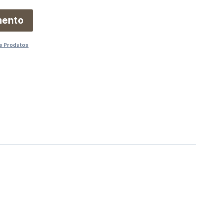
mento
s Produtos