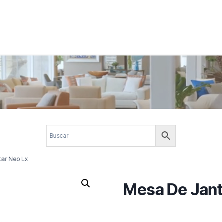
 corporativos com elegância, funcionalidade e personalidade. Expl
design.
ar Neo Lx
Mesa De Jant