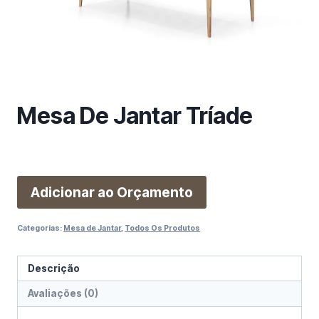
m
a
c
a
t
e
Mesa De Jantar Tríade
g
o
r
i
a
Adicionar ao Orçamento
Categorias:
Mesa de Jantar
,
Todos Os Produtos
Descrição
Avaliações (0)