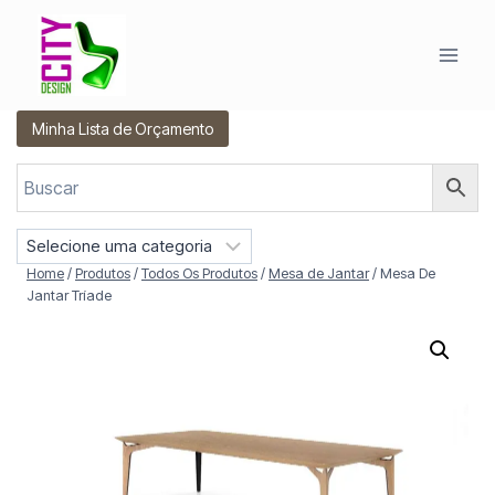
Pular
para
o
Conteúdo
Minha Lista de Orçamento
S
e
Home
/
Produtos
/
Todos Os Produtos
/
Mesa de Jantar
/
Mesa De
l
Jantar Tríade
e
c
i
o
n
e
u