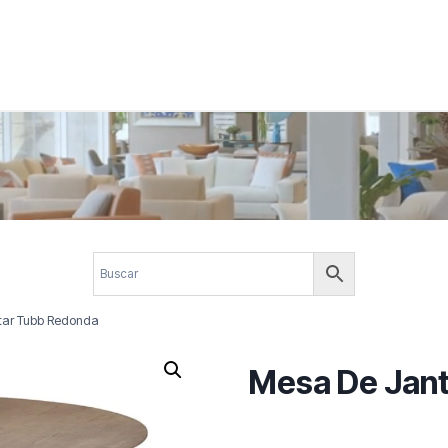
 corporativos com elegância, funcionalidade e personalidade. Expl
design.
tar Tubb Redonda
Mesa De Jan