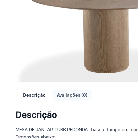
e
u
m
a
c
a
t
e
g
o
r
i
a
Descrição
Avaliações (0)
Descrição
MESA DE JANTAR TUBB REDONDA- base e tampo em madei
Dimensões abaixo: