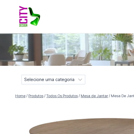
Pular
para
o
Conteúdo
Móveis selecionados para compor projetos residenciais e
S
e
l
Home
/
Produtos
/
Todos Os Produtos
/
Mesa de Jantar
/
Mesa De Jan
e
c
i
o
n