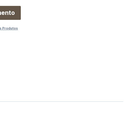
mento
s Produtos