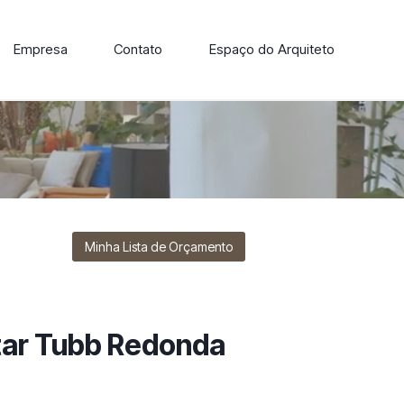
Empresa
Contato
Espaço do Arquiteto
ore nossa linha de cadeiras, poltronas, sofás e mesas de
Minha Lista de Orçamento
tar Tubb Redonda