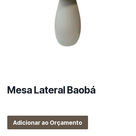
m
a
c
a
t
e
g
o
r
i
a
Mesa Lateral Baobá
Adicionar ao Orçamento