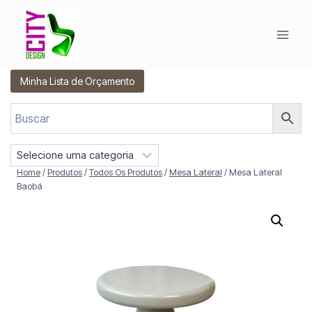
Pular
para
o
Conteúdo
Minha Lista de Orçamento
S
e
Home
/
Produtos
/
Todos Os Produtos
/
Mesa Lateral
/
Mesa Lateral
l
Baobá
e
c
i
o
n
e
u