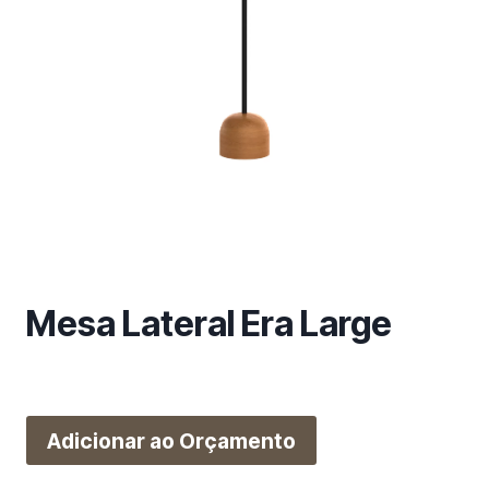
m
a
c
a
t
e
g
o
r
i
a
Mesa Lateral Era Large
Adicionar ao Orçamento