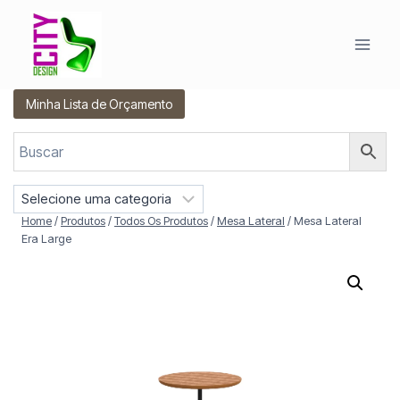
Pular
para
o
Conteúdo
Minha Lista de Orçamento
S
e
Home
/
Produtos
/
Todos Os Produtos
/
Mesa Lateral
/
Mesa Lateral
l
Era Large
e
c
i
o
n
e
u