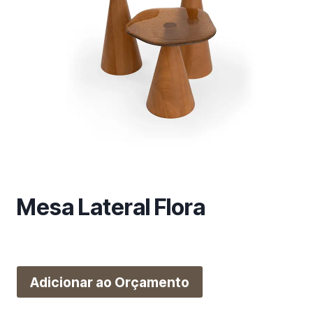
m
a
c
a
t
e
g
o
r
i
a
Mesa Lateral Flora
Adicionar ao Orçamento