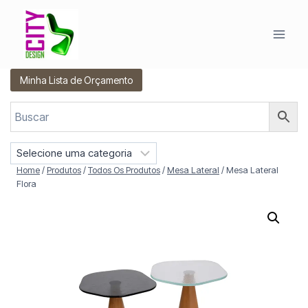
Pular
para
o
Conteúdo
Minha Lista de Orçamento
S
e
Home
/
Produtos
/
Todos Os Produtos
/
Mesa Lateral
/
Mesa Lateral
l
Flora
e
c
i
o
n
e
u