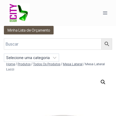
Pular
para
o
Conteúdo
Minha Lista de Orçamento
S
e
Home
/
Produtos
/
Todos Os Produtos
/
Mesa Lateral
/
Mesa Lateral
l
Lucci
e
c
i
o
n
e
u