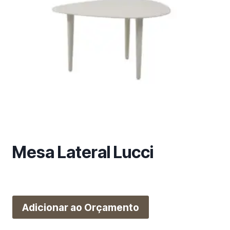
m
a
c
a
t
e
g
o
r
i
a
Mesa Lateral Lucci
Adicionar ao Orçamento