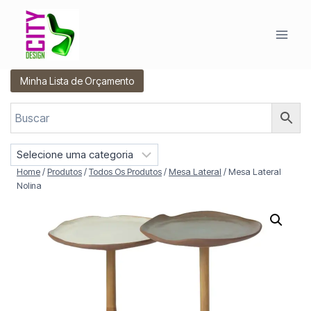
Pular
para
o
Conteúdo
Minha Lista de Orçamento
S
e
Home
/
Produtos
/
Todos Os Produtos
/
Mesa Lateral
/
Mesa Lateral
l
Nolina
e
c
i
o
n
e
u