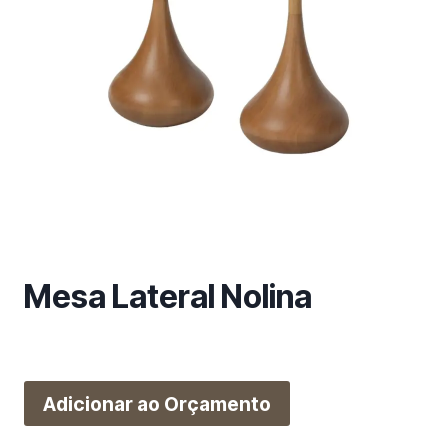
m
a
c
a
t
e
g
o
r
i
a
Mesa Lateral Nolina
Adicionar ao Orçamento