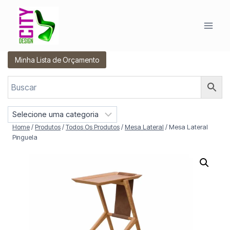
Pular
para
o
Conteúdo
Minha Lista de Orçamento
S
e
Home
/
Produtos
/
Todos Os Produtos
/
Mesa Lateral
/
Mesa Lateral
l
Pinguela
e
c
i
o
n
e
u