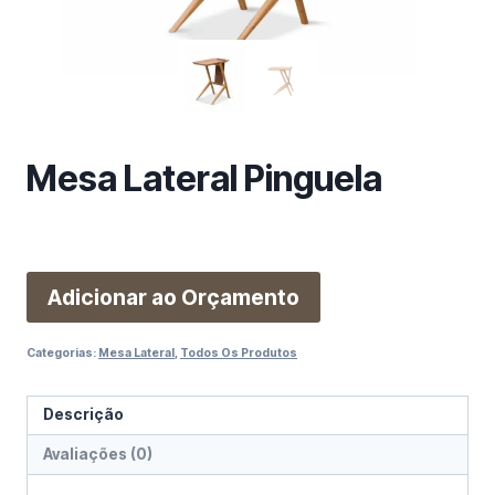
m
a
c
a
t
e
Mesa Lateral Pinguela
g
o
r
i
a
Adicionar ao Orçamento
Categorias:
Mesa Lateral
,
Todos Os Produtos
Descrição
Avaliações (0)