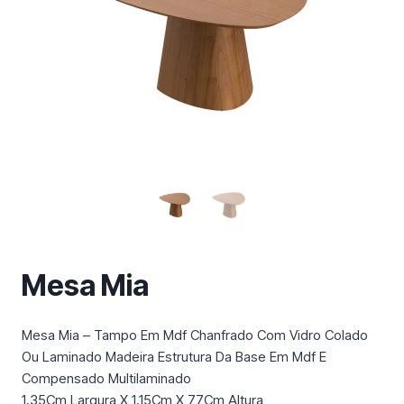
m
a
c
a
t
e
g
o
r
i
a
Mesa Mia
Mesa Mia – Tampo Em Mdf Chanfrado Com Vidro Colado
Ou Laminado Madeira Estrutura Da Base Em Mdf E
Compensado Multilaminado
1,35Cm Largura X 1,15Cm X 77Cm Altura