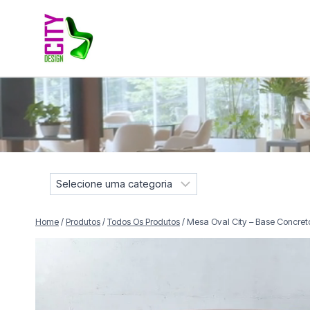
Pular
para
o
Conteúdo
Móveis selecionados para compor projetos residenciais e
S
e
l
Home
/
Produtos
/
Todos Os Produtos
/
Mesa Oval City – Base Concret
e
c
i
o
n