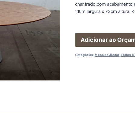
chanfrado com acabamento em
1,10m largura x 73cm altura.
Adicionar ao Orça
Categorias:
Mesa de Jantar
,
Todos O