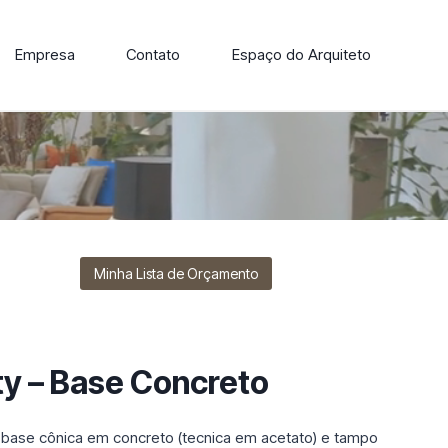
Empresa
Contato
Espaço do Arquiteto
ore nossa linha de cadeiras, poltronas, sofás e mesas de
Minha Lista de Orçamento
ty – Base Concreto
m base cônica em concreto (tecnica em acetato) e tampo