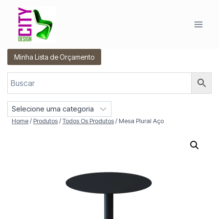
Pular
para
o
Conteúdo
Minha Lista de Orçamento
S
e
Home
/
Produtos
/
Todos Os Produtos
/
Mesa Plural Aço
l
e
c
i
o
n
e
u