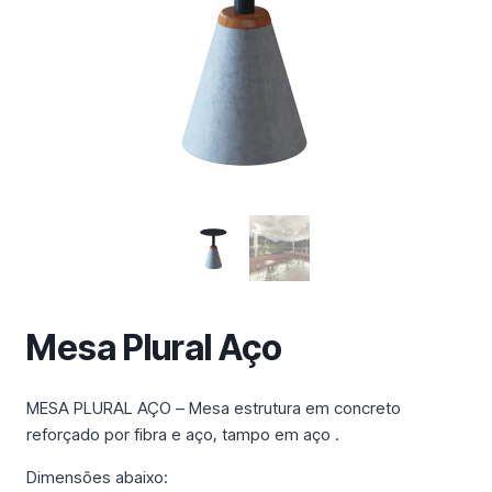
m
a
c
a
t
e
g
o
r
i
a
Mesa Plural Aço
MESA PLURAL AÇO – Mesa estrutura em concreto
reforçado por fibra e aço, tampo em aço .
Dimensões abaixo: