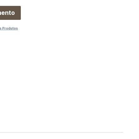
mento
s Produtos