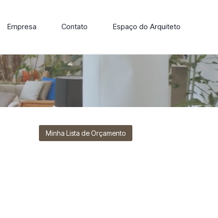
Empresa
Contato
Espaço do Arquiteto
ore nossa linha de cadeiras, poltronas, sofás e mesas de
Minha Lista de Orçamento