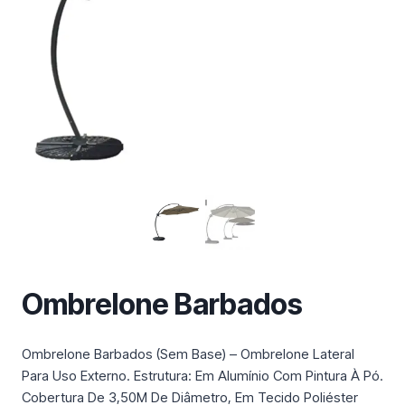
m
a
c
a
t
e
g
o
r
i
a
Ombrelone Barbados
Ombrelone Barbados (Sem Base) – Ombrelone Lateral
Para Uso Externo. Estrutura: Em Alumínio Com Pintura À Pó.
Cobertura De 3,50M De Diâmetro, Em Tecido Poliéster