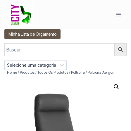
Pular
para
o
Conteúdo
Minha Lista de Orçamento
S
e
Home
/
Produtos
/
Todos Os Produtos
/
Poltrona
/
Poltrona Aergon
l
e
c
i
o
n
e
u