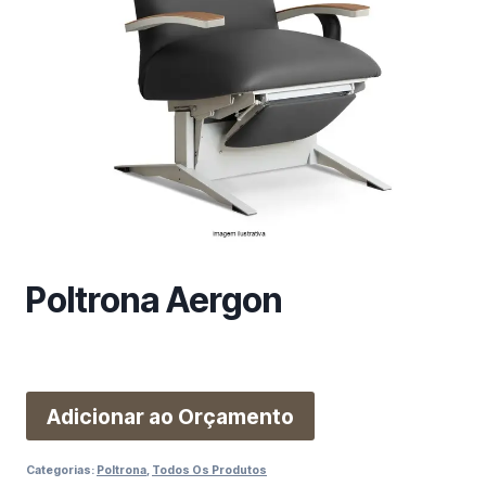
m
a
c
a
t
e
g
o
r
i
a
Poltrona Aergon
Adicionar ao Orçamento
Categorias:
Poltrona
,
Todos Os Produtos