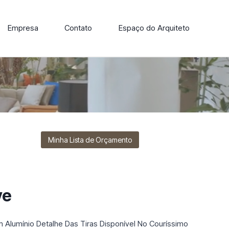
Empresa
Contato
Espaço do Arquiteto
ore nossa linha de cadeiras, poltronas, sofás e mesas de
Minha Lista de Orçamento
ve
m Alumínio Detalhe Das Tiras Disponível No Couríssimo