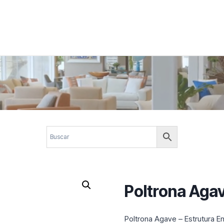
 corporativos com elegância, funcionalidade e personalidade. Expl
design.
Poltrona Aga
Poltrona Agave – Estrutura E