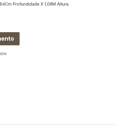
64Cm Profundidade X 1,08M Altura.
mento
utos