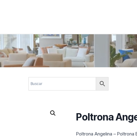
 corporativos com elegância, funcionalidade e personalidade. Expl
design.
Poltrona Ange
Poltrona Angelina – Poltron