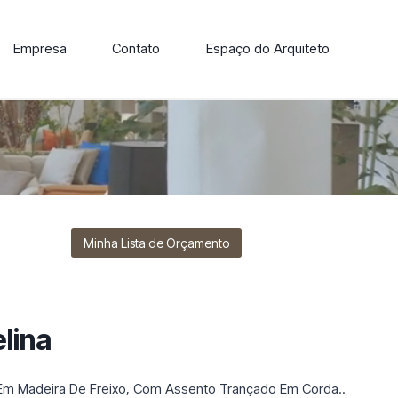
Empresa
Contato
Espaço do Arquiteto
ore nossa linha de cadeiras, poltronas, sofás e mesas de
Minha Lista de Orçamento
lina
a Em Madeira De Freixo, Com Assento Trançado Em Corda..