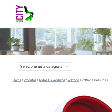
Pular
para
o
Conteúdo
Móveis selecionados para compor projetos residenciais e
S
e
l
Home
/
Produtos
/
Todos Os Produtos
/
Poltrona
/
Poltrona Ball Chair
e
c
i
o
n