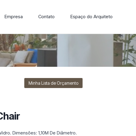
Empresa
Contato
Espaço do Arquiteto
ore nossa linha de cadeiras, poltronas, sofás e mesas de
Minha Lista de Orçamento
Chair
e Vidro. Dimensões: 1,10M De Diâmetro.