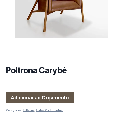
m
a
c
a
t
e
g
o
r
i
a
Poltrona Carybé
Adicionar ao Orçamento
Categorias:
Poltrona
,
Todos Os Produtos