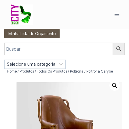
Pular
para
o
Conteúdo
Minha Lista de Orçamento
S
e
Home
/
Produtos
/
Todos Os Produtos
/
Poltrona
/
Poltrona Carybé
l
e
c
i
o
n
e
u