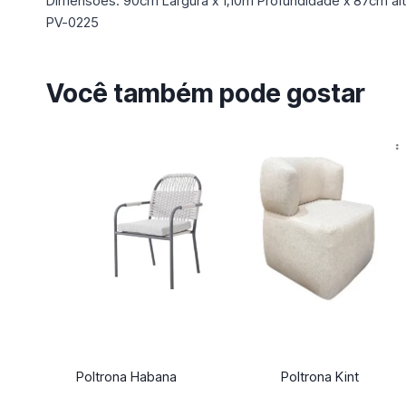
Dimensões: 90cm Largura x 1,10m Profundidade x 87cm alt
PV-0225
Você também pode gostar
Poltrona Habana
Poltrona Kint