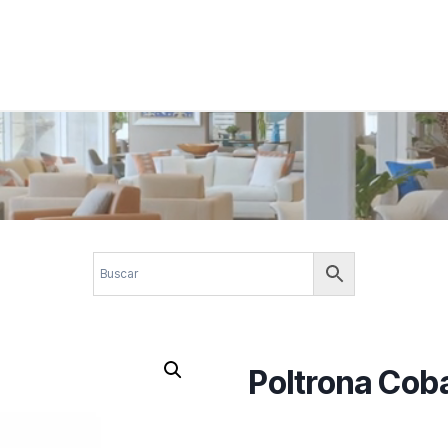
 corporativos com elegância, funcionalidade e personalidade. Expl
design.
Poltrona Cob