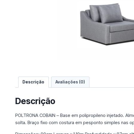
e
u
m
a
c
a
t
e
g
o
r
i
Descrição
Avaliações (0)
a
Descrição
POLTRONA COBAIN – Base em polipropileno injetado. Almo
solta. Braço fixo com costura em pesponto simples nas o