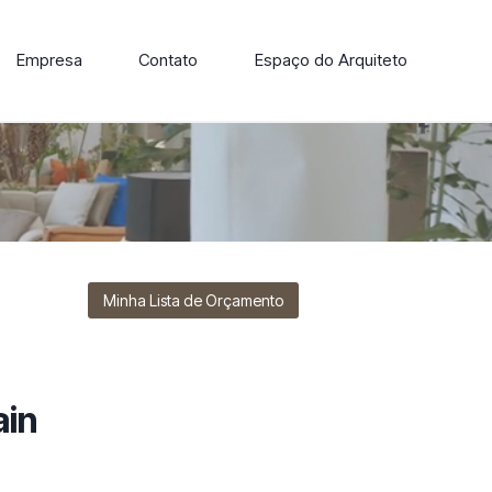
Empresa
Contato
Espaço do Arquiteto
ore nossa linha de cadeiras, poltronas, sofás e mesas de
Minha Lista de Orçamento
ain