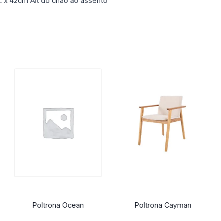
. x 42cm Alt do chão ao assento
Poltrona Ocean
Poltrona Cayman