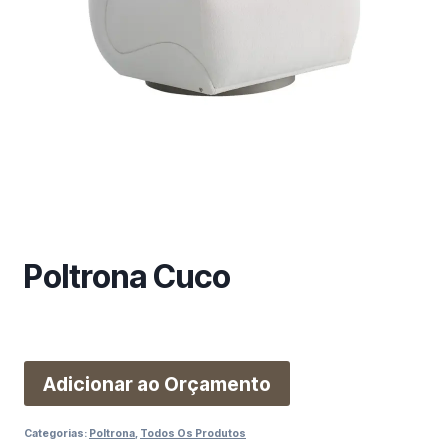
m
a
c
a
t
e
g
o
r
i
a
Poltrona Cuco
Adicionar ao Orçamento
Categorias:
Poltrona
,
Todos Os Produtos