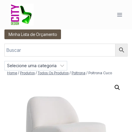
Pular
para
o
Conteúdo
Minha Lista de Orçamento
S
e
Home
/
Produtos
/
Todos Os Produtos
/
Poltrona
/
Poltrona Cuco
l
e
c
i
o
n
e
u