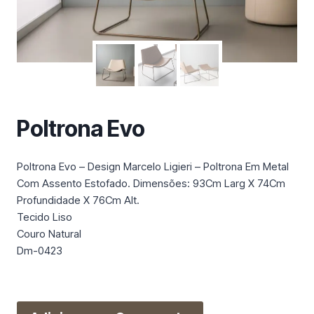
m
a
c
a
t
e
g
Poltrona Evo
o
r
i
Poltrona Evo – Design Marcelo Ligieri – Poltrona Em Metal
a
Com Assento Estofado. Dimensões: 93Cm Larg X 74Cm
Profundidade X 76Cm Alt.
Tecido Liso
Couro Natural
Dm-0423