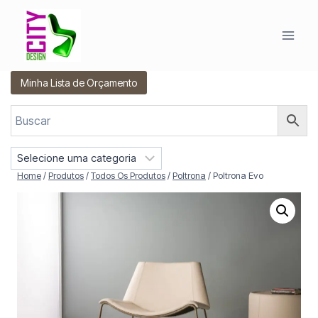
Pular
para
o
Conteúdo
Minha Lista de Orçamento
S
e
Home
/
Produtos
/
Todos Os Produtos
/
Poltrona
/
Poltrona Evo
l
e
c
i
o
n
e
u