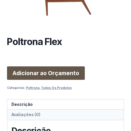
m
a
c
a
t
e
Poltrona Flex
g
o
r
i
Adicionar ao Orçamento
a
Categorias:
Poltrona
,
Todos Os Produtos
Descrição
Avaliações (0)
Descrição