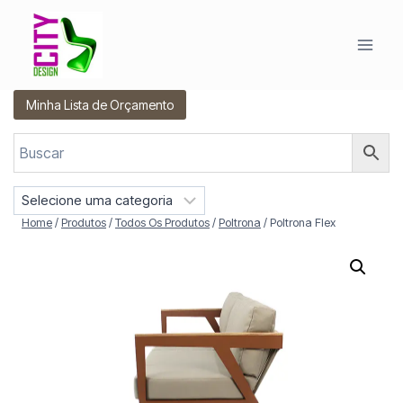
Pular
para
o
Conteúdo
Minha Lista de Orçamento
S
e
Home
/
Produtos
/
Todos Os Produtos
/
Poltrona
/
Poltrona Flex
l
e
c
i
o
n
e
u