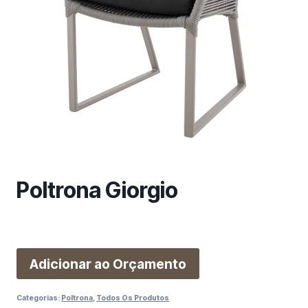
m
a
c
a
t
e
g
o
r
i
a
Poltrona Giorgio
Adicionar ao Orçamento
Categorias:
Poltrona
,
Todos Os Produtos