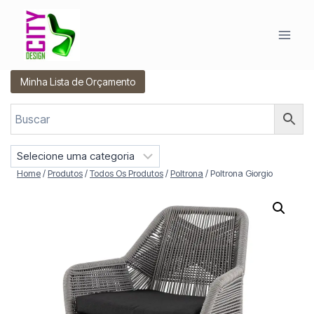
Pular
para
o
Conteúdo
Minha Lista de Orçamento
S
e
Home
/
Produtos
/
Todos Os Produtos
/
Poltrona
/
Poltrona Giorgio
l
e
c
i
o
n
e
u