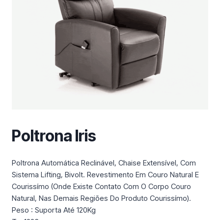
m
a
c
a
t
e
g
o
r
i
a
Poltrona Iris
Poltrona Automática Reclinável, Chaise Extensível, Com
Sistema Lifting, Bivolt. Revestimento Em Couro Natural E
Courissímo (Onde Existe Contato Com O Corpo Couro
Natural, Nas Demais Regiões Do Produto Courissímo).
Peso : Suporta Até 120Kg