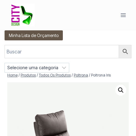
Pular
para
o
Conteúdo
Minha Lista de Orçamento
S
e
Home
/
Produtos
/
Todos Os Produtos
/
Poltrona
/
Poltrona Iris
l
e
c
i
o
n
e
u