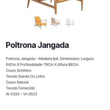
m
a
c
a
t
e
g
Poltrona Jangada
o
r
i
Poltrona Jangada – Madeira Ipê. Dimensões: Largura
a
64Cm X Profundidade 79Cm X Altura 86Cm.
Couro Sintético
Tecido Suede Ou Linho
Couro Natural
Tecido Fornecido
Al-0324 – Vt-0623